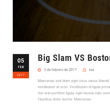
Big Slam VS Bosto
05
FEB
5 de febrero de 2017
luis
2017
Maecenas sed diam eget risus varius blandit 
vestibulum at eros. Vestibulum id ligula por
nisi erat porttitor ligula, eget lacinia odio s
faucibus dolor auctor. Maecenas...