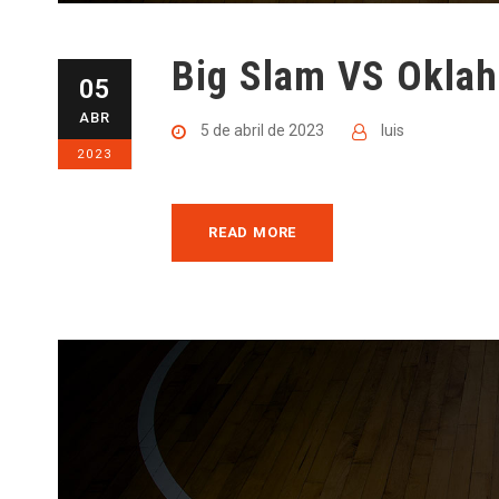
Big Slam VS Okla
05
ABR
5 de abril de 2023
luis
2023
READ MORE