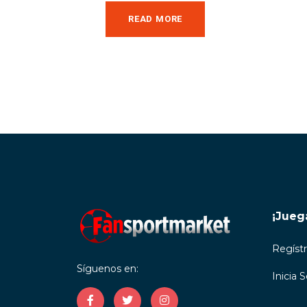
READ MORE
¡Jueg
Regíst
Síguenos en:
Inicia 