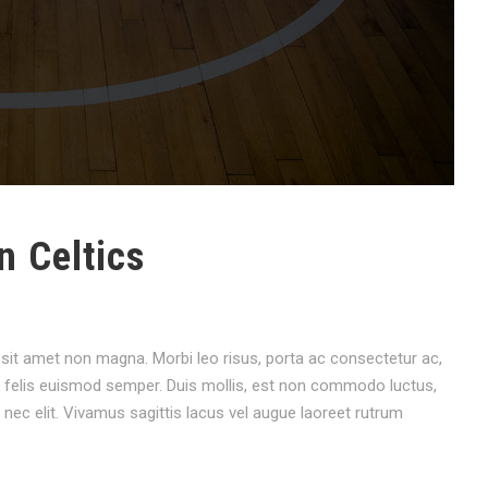
n Celtics
sit amet non magna. Morbi leo risus, porta ac consectetur ac,
ta felis euismod semper. Duis mollis, est non commodo luctus,
em nec elit. Vivamus sagittis lacus vel augue laoreet rutrum