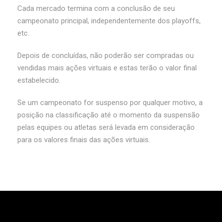
Cada mercado termina com a conclusão de seu
campeonato principal, independentemente dos playoffs,
etc.
Depois de concluídas, não poderão ser compradas ou
vendidas mais ações virtuais e estas terão o valor final
estabelecido.
Se um campeonato for suspenso por qualquer motivo, a
posição na classificação até o momento da suspensão
pelas equipes ou atletas será levada em consideração
para os valores finais das ações virtuais.