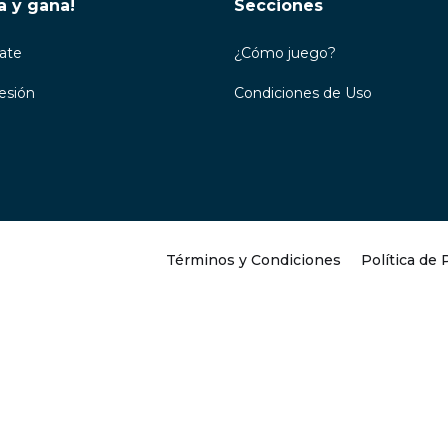
a y gana!
Secciones
rate
¿Cómo juego?
Sesión
Condiciones de Uso
Términos y Condiciones
Política de 