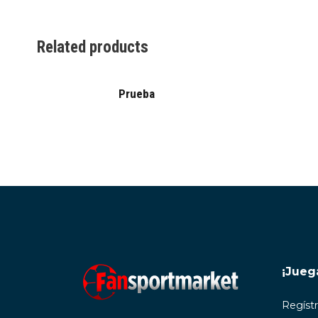
Related products
Prueba
20.00
€
¡Jueg
Regíst