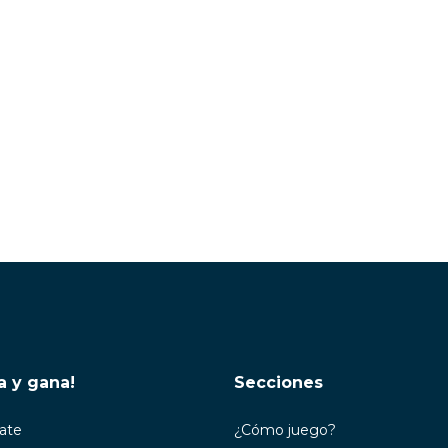
a y gana!
Secciones
rate
¿Cómo juego?